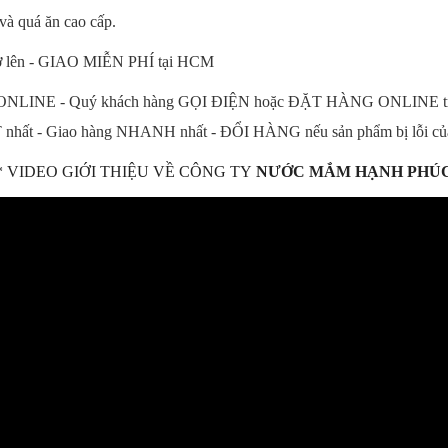
 và quá ăn cao cấp.
trở lên - GIAO MIỄN PHÍ tại HCM
i ONLINE - Quý khách hàng GỌI ĐIỆN hoặc ĐẶT HÀNG ONLINE trên W
 nhất - Giao hàng NHANH nhất - ĐỔI HÀNG nếu sản phẩm bị lỗi của
* VIDEO GIỚI THIỆU VỀ CÔNG TY
NƯỚC MẮM HẠNH PHÚ