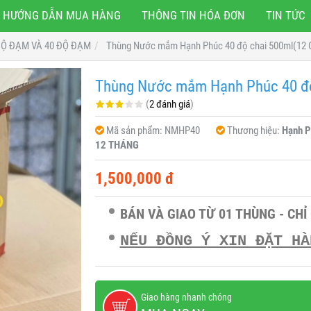
HƯỚNG DẪN MUA HÀNG
THÔNG TIN HÓA ĐƠN
TIN TỨC
Ộ ĐẠM VÀ 40 ĐỘ ĐẠM
Thùng Nước mắm Hạnh Phúc 40 độ chai 500ml(12 
Thùng Nước mắm Hạnh Phúc 40 độ
(
2 đánh giá
)
Mã sản phẩm:
NMHP40
Thương hiệu:
Hạnh P
12 THÁNG
1,500,000 đ
BÁN VÀ GIAO TỪ 01 THÙNG - CHỈ
NẾU ĐỒNG Ý XIN ĐẶT HÀ
Giao hàng nhanh chóng